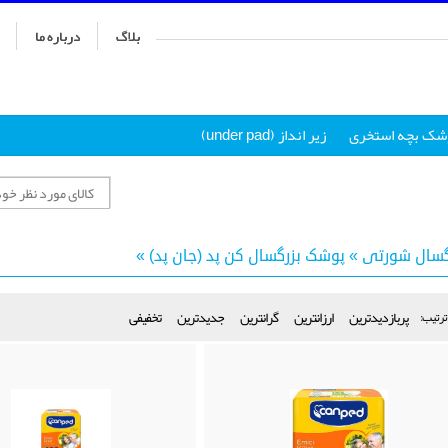
بلاگ
درباره ما
شک بچه استخری
زير انداز (under pad)
گسال شورتی
»
پوشک بزرگسال کن پد (جان پد)
»
پربازدیدترین
ارزانترین
گرانترین
جدیدترین
تخفیفی
ترتیب: