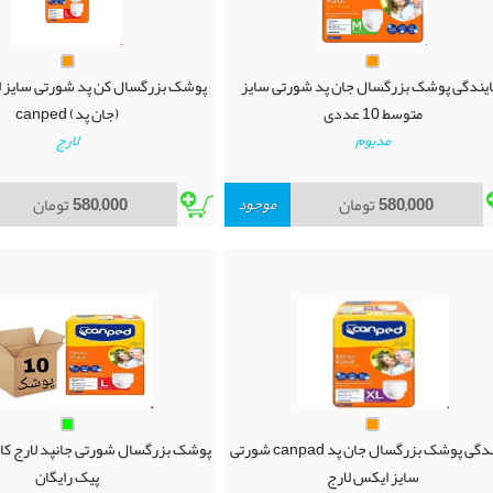
ایندگی پوشک بزرگسال جان پد شورتی سایز
متوسط 10 عددی
(جان پد) canped
مدیوم
لارج
580,000
تومان
موجود
580,000
تومان
نمایندگی پوشک بزرگسال جان پد canpad شورتی
سایز ایکس لارج
پیک رایگان