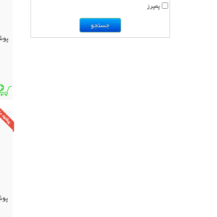
پمپرز
جستجو
پوش
پوش