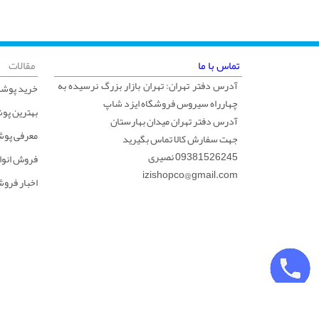
تماس با ما
مقالات
آدرس دفتر تهران: تهران بازار بزرگ نرسیده به
خرید پوشک
چهارراه سیروس فروشگاه ایزد شاپ
بهترین پو
آدرس دفتر تهران میدان بهارستان
معرفی پوش
جهت سفارش کالا تماس بگیرید
09381526245 نصیری
فروش انوا
izishopco@gmail.com
اخبار فرو