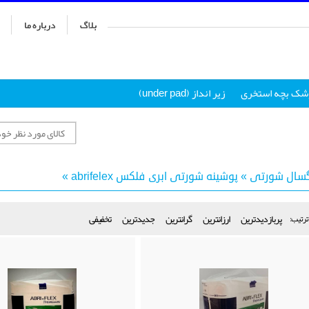
بلاگ
درباره ما
شک بچه استخری
زير انداز (under pad)
گسال شورتی
»
پوشینه شورتی ابری فلکس abrifelex
»
پربازدیدترین
ارزانترین
گرانترین
جدیدترین
تخفیفی
ترتیب: