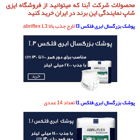
محصولات شرکت آبنا که میتوانید از فروشگاه ایزی
شاپ نمایندگی این برند در ایران خرید کنید
پوشک بزرگسال ابری فلکس l3
لارج جذب بالا abriflex L3
پوشک بزرگسال ابری فلکس l1
تعداد 14 عددی