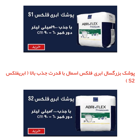
پوشک بزرگسال ابری فلکس اسمال با قدرت جذب بالا ( ابریفلکس
S2 )