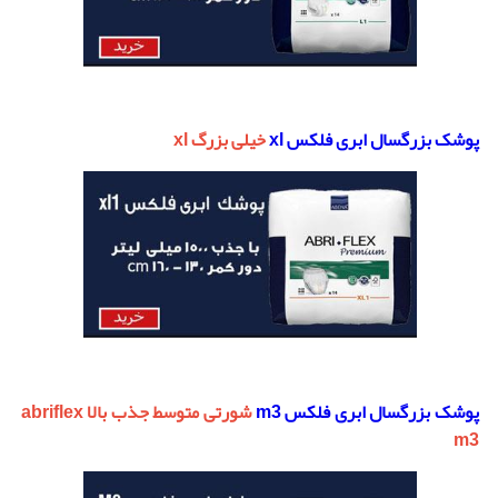
پوشک بزرگسال ابری فلکس xl
خیلی بزرگ xl
پوشک بزرگسال ابری فلکس m3
شورتی متوسط جذب بالا abriflex
m3