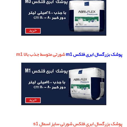
پوشک بزرگسال ابری فلکس m1
شورتی متوسط جذب بالا m1
پوشک بزرگسال ابری فلکس شورتی سایز اسمال s1