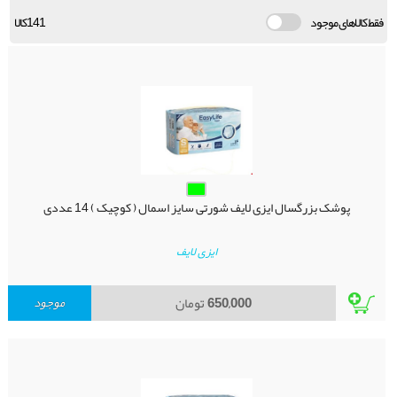
فقط کالاهای موجود
141کالا
پوشک بزرگسال ایزی لایف شورتی سایز اسمال ( کوچیک ) 14 عددی
ایزی لایف
650,000
تومان
موجود