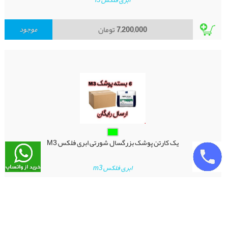
ابری فلکس l3
7,200,000
تومان
موجود
یک کارتن پوشک بزرگسال شورتی ابری فلکس M3
ابری فلکس m3
13,000,000
تومان
موجود