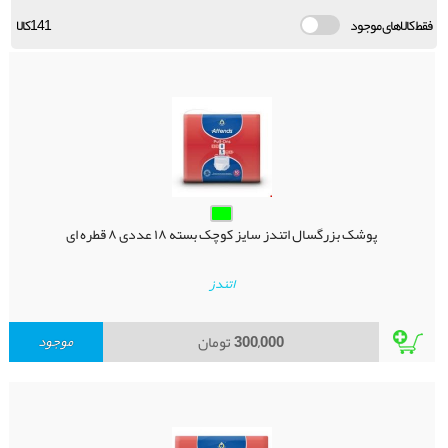
فقط کالاهای موجود
141کالا
پوشک بزرگسال اتندز سایز کوچک بسته ۱۸ عددی ۸ قطره ای
اتندز
300,000
تومان
موجود