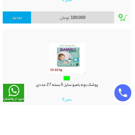
سایز 6
180,000
تومان
موجود
پوشک بچه بامبو سایز 5 بسته 27 عددی
سایز 5
180,000
تومان
موجود